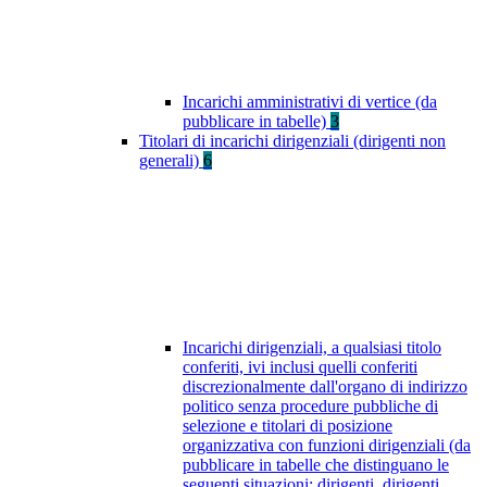
Incarichi amministrativi di vertice (da
pubblicare in tabelle)
3
Titolari di incarichi dirigenziali (dirigenti non
generali)
6
Incarichi dirigenziali, a qualsiasi titolo
conferiti, ivi inclusi quelli conferiti
discrezionalmente dall'organo di indirizzo
politico senza procedure pubbliche di
selezione e titolari di posizione
organizzativa con funzioni dirigenziali (da
pubblicare in tabelle che distinguano le
seguenti situazioni: dirigenti, dirigenti