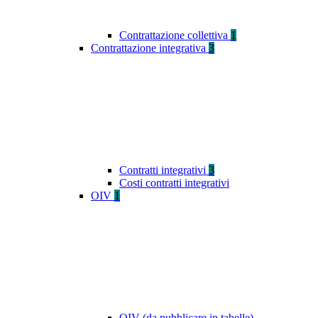
Contrattazione collettiva
1
Contrattazione integrativa
3
Contratti integrativi
3
Costi contratti integrativi
OIV
1
OIV (da pubblicare in tabelle)