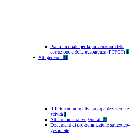
Piano triennale per la prevenzione della
corruzione e della trasparenza (PTPCT)
1
Atti generali
31
Riferimenti normativi su organizzazione e
attività
1
Atti amministrativi generali
27
Documenti di programmazione strategico-
gestionale