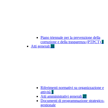
Piano triennale per la prevenzione della
corruzione e della trasparenza (PTPCT)
1
Atti generali
31
Riferimenti normativi su organizzazione e
attività
1
Atti amministrativi generali
27
Documenti di programmazione strategico-
gestionale