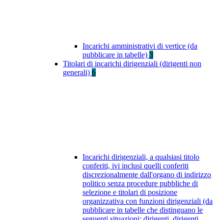
Incarichi amministrativi di vertice (da
pubblicare in tabelle)
3
Titolari di incarichi dirigenziali (dirigenti non
generali)
6
Incarichi dirigenziali, a qualsiasi titolo
conferiti, ivi inclusi quelli conferiti
discrezionalmente dall'organo di indirizzo
politico senza procedure pubbliche di
selezione e titolari di posizione
organizzativa con funzioni dirigenziali (da
pubblicare in tabelle che distinguano le
seguenti situazioni: dirigenti, dirigenti