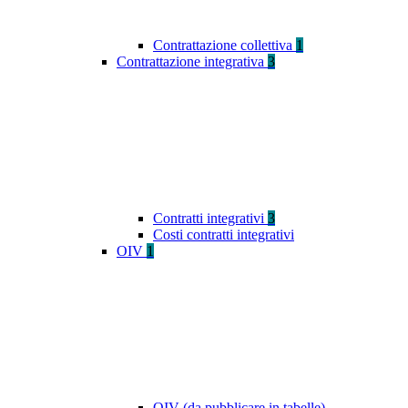
Contrattazione collettiva
1
Contrattazione integrativa
3
Contratti integrativi
3
Costi contratti integrativi
OIV
1
OIV (da pubblicare in tabelle)