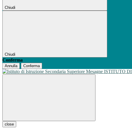
Chiudi
Chiudi
Conferma
Annulla
Conferma
ISTITUTO D
close