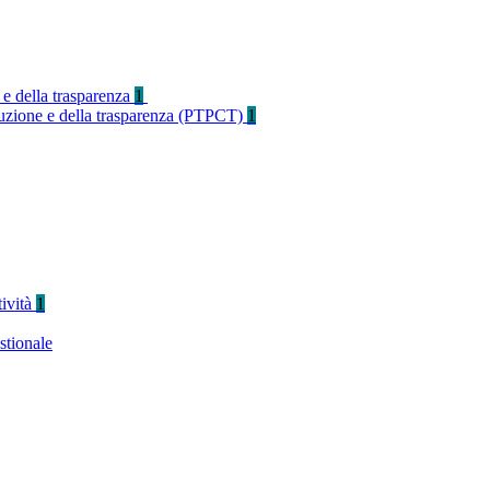
 e della trasparenza
1
rruzione e della trasparenza (PTPCT)
1
tività
1
stionale