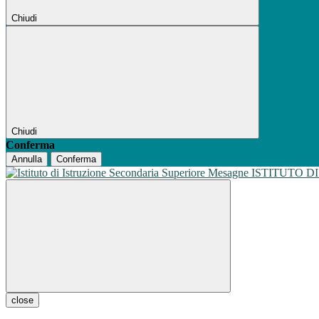
Chiudi
Chiudi
Conferma
Annulla
Conferma
ISTITUTO D
close