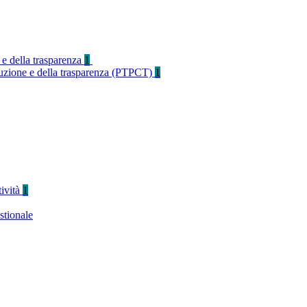
 e della trasparenza
1
rruzione e della trasparenza (PTPCT)
1
tività
1
stionale