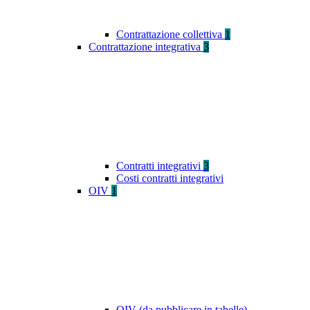
Contrattazione collettiva
1
Contrattazione integrativa
3
Contratti integrativi
3
Costi contratti integrativi
OIV
1
OIV (da pubblicare in tabelle)