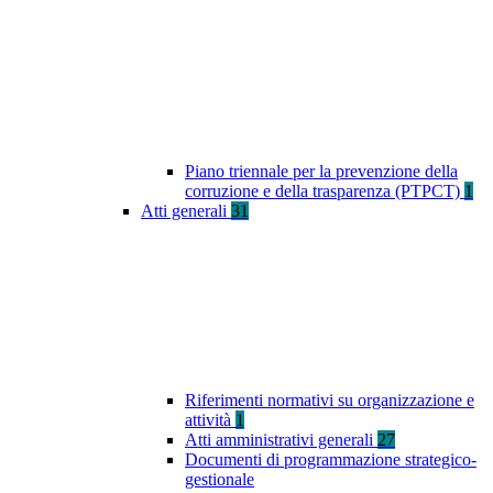
Piano triennale per la prevenzione della
corruzione e della trasparenza (PTPCT)
1
Atti generali
31
Riferimenti normativi su organizzazione e
attività
1
Atti amministrativi generali
27
Documenti di programmazione strategico-
gestionale