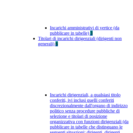
Incarichi amministrativi di vertice (da
pubblicare in tabelle)
3
Titolari di incarichi dirigenziali (dirigenti non
generali)
6
Incarichi dirigenziali, a qualsiasi titolo
conferiti, ivi inclusi quelli conferiti
discrezionalmente dall'organo di indirizzo
politico senza procedure pubbliche di
selezione e titolari di posizione
organizzativa con funzioni dirigenziali (da
pubblicare in tabelle che distinguano le
seguenti situazioni: dirigenti, dirigenti