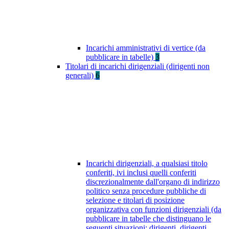
Incarichi amministrativi di vertice (da
pubblicare in tabelle)
3
Titolari di incarichi dirigenziali (dirigenti non
generali)
6
Incarichi dirigenziali, a qualsiasi titolo
conferiti, ivi inclusi quelli conferiti
discrezionalmente dall'organo di indirizzo
politico senza procedure pubbliche di
selezione e titolari di posizione
organizzativa con funzioni dirigenziali (da
pubblicare in tabelle che distinguano le
seguenti situazioni: dirigenti, dirigenti