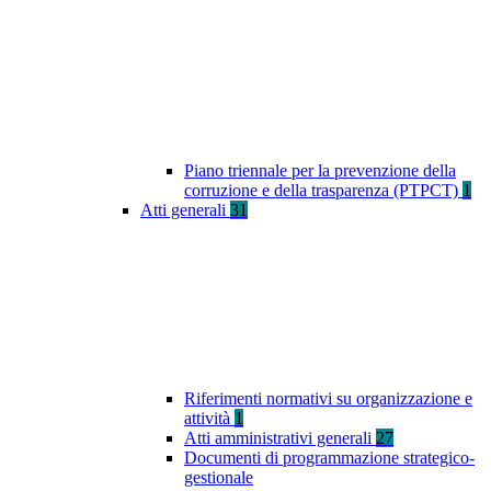
Piano triennale per la prevenzione della
corruzione e della trasparenza (PTPCT)
1
Atti generali
31
Riferimenti normativi su organizzazione e
attività
1
Atti amministrativi generali
27
Documenti di programmazione strategico-
gestionale