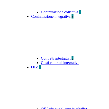
Contrattazione collettiva
1
Contrattazione integrativa
3
Contratti integrativi
3
Costi contratti integrativi
OIV
1
OIV (da pubblicare in tabelle)