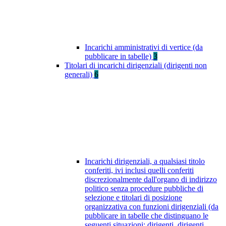
Incarichi amministrativi di vertice (da
pubblicare in tabelle)
3
Titolari di incarichi dirigenziali (dirigenti non
generali)
6
Incarichi dirigenziali, a qualsiasi titolo
conferiti, ivi inclusi quelli conferiti
discrezionalmente dall'organo di indirizzo
politico senza procedure pubbliche di
selezione e titolari di posizione
organizzativa con funzioni dirigenziali (da
pubblicare in tabelle che distinguano le
seguenti situazioni: dirigenti, dirigenti