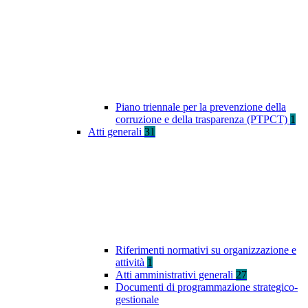
Piano triennale per la prevenzione della
corruzione e della trasparenza (PTPCT)
1
Atti generali
31
Riferimenti normativi su organizzazione e
attività
1
Atti amministrativi generali
27
Documenti di programmazione strategico-
gestionale