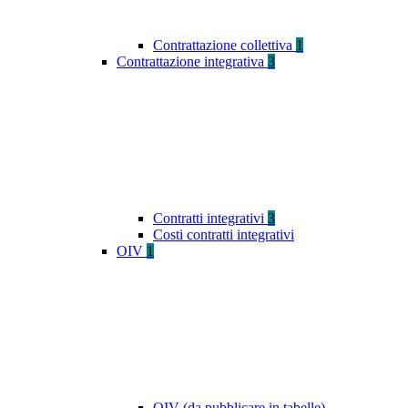
Contrattazione collettiva
1
Contrattazione integrativa
3
Contratti integrativi
3
Costi contratti integrativi
OIV
1
OIV (da pubblicare in tabelle)