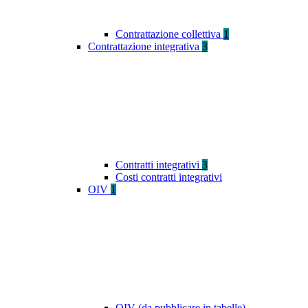
Contrattazione collettiva
1
Contrattazione integrativa
3
Contratti integrativi
3
Costi contratti integrativi
OIV
1
OIV (da pubblicare in tabelle)