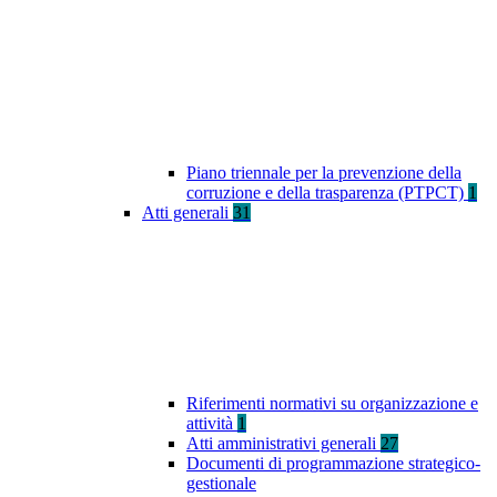
Piano triennale per la prevenzione della
corruzione e della trasparenza (PTPCT)
1
Atti generali
31
Riferimenti normativi su organizzazione e
attività
1
Atti amministrativi generali
27
Documenti di programmazione strategico-
gestionale