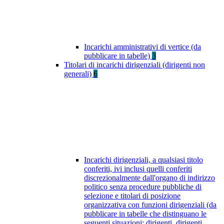
Incarichi amministrativi di vertice (da
pubblicare in tabelle)
3
Titolari di incarichi dirigenziali (dirigenti non
generali)
6
Incarichi dirigenziali, a qualsiasi titolo
conferiti, ivi inclusi quelli conferiti
discrezionalmente dall'organo di indirizzo
politico senza procedure pubbliche di
selezione e titolari di posizione
organizzativa con funzioni dirigenziali (da
pubblicare in tabelle che distinguano le
seguenti situazioni: dirigenti, dirigenti