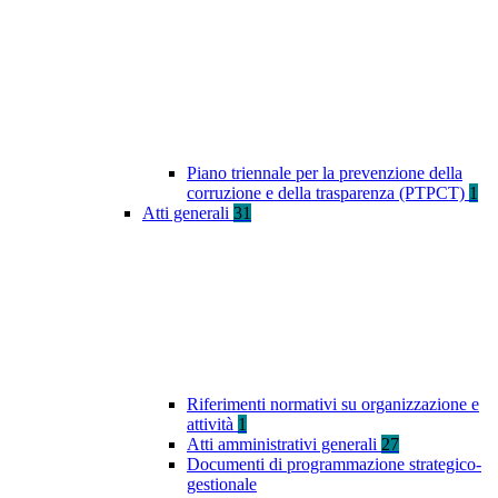
Piano triennale per la prevenzione della
corruzione e della trasparenza (PTPCT)
1
Atti generali
31
Riferimenti normativi su organizzazione e
attività
1
Atti amministrativi generali
27
Documenti di programmazione strategico-
gestionale