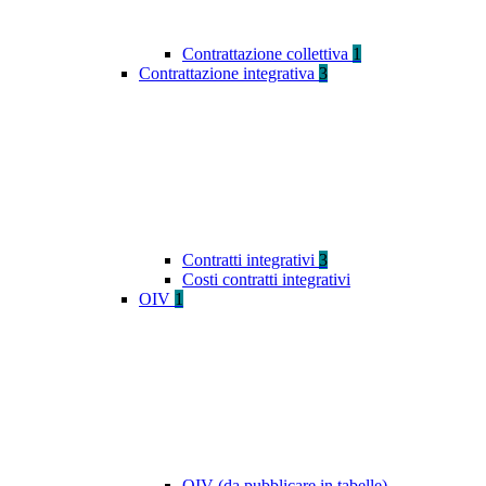
Contrattazione collettiva
1
Contrattazione integrativa
3
Contratti integrativi
3
Costi contratti integrativi
OIV
1
OIV (da pubblicare in tabelle)