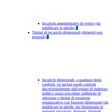
Incarichi amministrativi di vertice (da
pubblicare in tabelle)
3
Titolari di incarichi dirigenziali (dirigenti non
generali)
6
Incarichi dirigenziali, a qualsiasi titolo
conferiti, ivi inclusi quelli conferiti
discrezionalmente dall'organo di indirizzo
politico senza procedure pubbliche di
selezione e titolari di posizione
organizzativa con funzioni dirigenziali (da
pubblicare in tabelle che distinguano le
seguenti situazioni: dirigenti, dirigenti