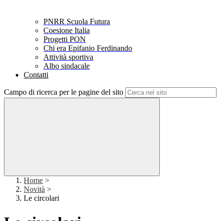
PNRR Scuola Futura
Coesione Italia
Progetti PON
Chi era Epifanio Ferdinando
Attività sportiva
Albo sindacale
Contatti
Campo di ricerca per le pagine del sito
Home
>
Novità
>
Le circolari