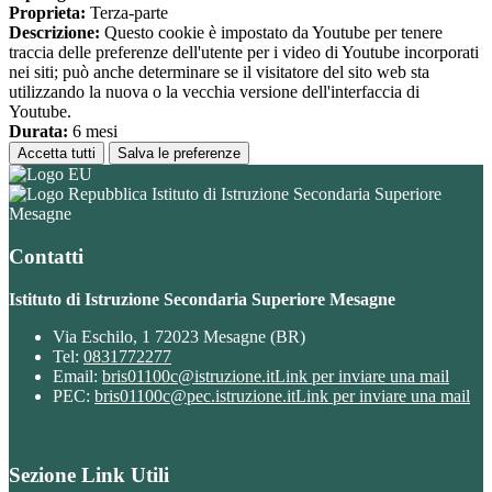
Proprieta:
Terza-parte
Descrizione:
Questo cookie è impostato da Youtube per tenere
traccia delle preferenze dell'utente per i video di Youtube incorporati
nei siti; può anche determinare se il visitatore del sito web sta
utilizzando la nuova o la vecchia versione dell'interfaccia di
Youtube.
Durata:
6 mesi
Accetta tutti
Salva le preferenze
Istituto di Istruzione Secondaria Superiore
Mesagne
Contatti
Istituto di Istruzione Secondaria Superiore Mesagne
Via Eschilo, 1 72023 Mesagne (BR)
Tel:
0831772277
Email:
bris01100c@istruzione.it
Link per inviare una mail
PEC:
bris01100c@pec.istruzione.it
Link per inviare una mail
Sezione Link Utili