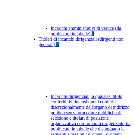
Incarichi amministrativi di vertice (da
pubblicare in tabelle)
3
Titolari di incarichi dirigenziali (dirigenti non
generali)
6
Incarichi dirigenziali, a qualsiasi titolo
conferiti, ivi inclusi quelli conferiti
discrezionalmente dall'organo di indirizzo
politico senza procedure pubbliche di
selezione e titolari di posizione
organizzativa con funzioni dirigenziali (da
pubblicare in tabelle che distinguano le
seguenti situazioni: dirigenti, dirigenti