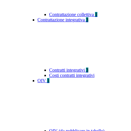
Contrattazione collettiva
1
Contrattazione integrativa
3
Contratti integrativi
3
Costi contratti integrativi
OIV
1
OIV (da pubblicare in tabelle)