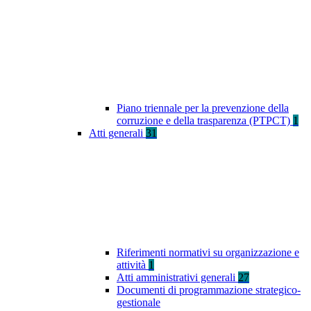
Piano triennale per la prevenzione della
corruzione e della trasparenza (PTPCT)
1
Atti generali
31
Riferimenti normativi su organizzazione e
attività
1
Atti amministrativi generali
27
Documenti di programmazione strategico-
gestionale