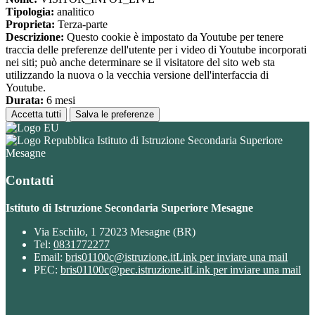
Tipologia:
analitico
Proprieta:
Terza-parte
Descrizione:
Questo cookie è impostato da Youtube per tenere
traccia delle preferenze dell'utente per i video di Youtube incorporati
nei siti; può anche determinare se il visitatore del sito web sta
utilizzando la nuova o la vecchia versione dell'interfaccia di
Youtube.
Durata:
6 mesi
Accetta tutti
Salva le preferenze
Istituto di Istruzione Secondaria Superiore
Mesagne
Contatti
Istituto di Istruzione Secondaria Superiore Mesagne
Via Eschilo, 1 72023 Mesagne (BR)
Tel:
0831772277
Email:
bris01100c@istruzione.it
Link per inviare una mail
PEC:
bris01100c@pec.istruzione.it
Link per inviare una mail