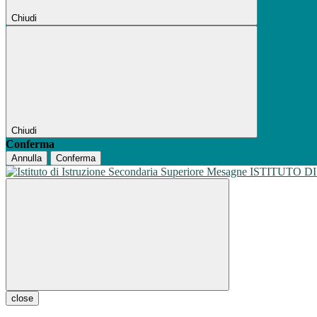
Chiudi
Chiudi
Conferma
Annulla
Conferma
ISTITUTO D
close