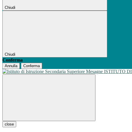
Chiudi
Chiudi
Conferma
Annulla
Conferma
ISTITUTO D
close