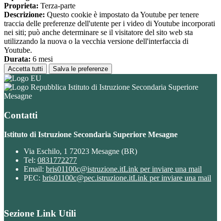
Proprieta:
Terza-parte
Descrizione:
Questo cookie è impostato da Youtube per tenere
traccia delle preferenze dell'utente per i video di Youtube incorporati
nei siti; può anche determinare se il visitatore del sito web sta
utilizzando la nuova o la vecchia versione dell'interfaccia di
Youtube.
Durata:
6 mesi
Accetta tutti
Salva le preferenze
Istituto di Istruzione Secondaria Superiore
Mesagne
Contatti
Istituto di Istruzione Secondaria Superiore Mesagne
Via Eschilo, 1 72023 Mesagne (BR)
Tel:
0831772277
Email:
bris01100c@istruzione.it
Link per inviare una mail
PEC:
bris01100c@pec.istruzione.it
Link per inviare una mail
Sezione Link Utili