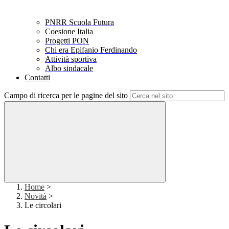
PNRR Scuola Futura
Coesione Italia
Progetti PON
Chi era Epifanio Ferdinando
Attività sportiva
Albo sindacale
Contatti
Campo di ricerca per le pagine del sito
Home
>
Novità
>
Le circolari