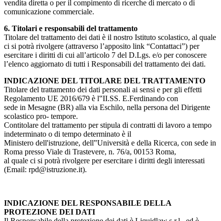
vendita diretta o per il compimento di ricerche di mercato o di
comunicazione commerciale.
6. Titolari e responsabili del trattamento
Titolare del trattamento dei dati è il nostro Istituto scolastico, al quale
ci si potrà rivolgere (attraverso l’apposito link “Contattaci”) per
esercitare i diritti di cui all’articolo 7 del D.Lgs. e/o per conoscere
l’elenco aggiornato di tutti i Responsabili del trattamento dei dati.
INDICAZIONE DEL TITOLARE DEL TRATTAMENTO
Titolare del trattamento dei dati personali ai sensi e per gli effetti
Regolamento UE 2016/679 è l‟II.SS. E.Ferdinando con
sede in Mesagne (BR) alla via Eschilo, nella persona del Dirigente
scolastico pro- tempore.
Contitolare del trattamento per stipula di contratti di lavoro a tempo
indeterminato o di tempo determinato è il
Ministero dell'istruzione, dell‟Università e della Ricerca, con sede in
Roma presso Viale di Trastevere, n. 76/a, 00153 Roma,
al quale ci si potrà rivolgere per esercitare i diritti degli interessati
(Email: rpd@istruzione.it).
INDICAZIONE DEL RESPONSABILE DELLA
PROTEZIONE DEI DATI
Il Responsabile della protezione dei dati è Liquidlaw s.r.l.. ed è