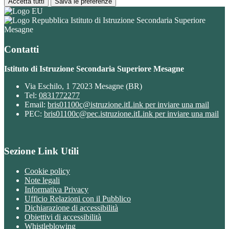
Accetta tutti
Salva le preferenze
Istituto di Istruzione Secondaria Superiore
Mesagne
Contatti
Istituto di Istruzione Secondaria Superiore Mesagne
Via Eschilo, 1 72023 Mesagne (BR)
Tel:
0831772277
Email:
bris01100c@istruzione.it
Link per inviare una mail
PEC:
bris01100c@pec.istruzione.it
Link per inviare una mail
Sezione Link Utili
Cookie policy
Note legali
Informativa Privacy
Ufficio Relazioni con il Pubblico
Dichiarazione di accessibilità
Obiettivi di accessibilità
Whistleblowing