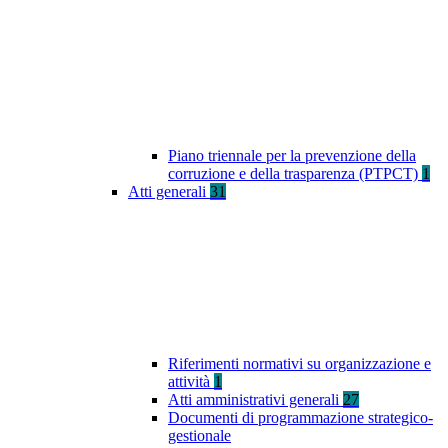
Piano triennale per la prevenzione della
corruzione e della trasparenza (PTPCT)
1
Atti generali
31
Riferimenti normativi su organizzazione e
attività
1
Atti amministrativi generali
27
Documenti di programmazione strategico-
gestionale