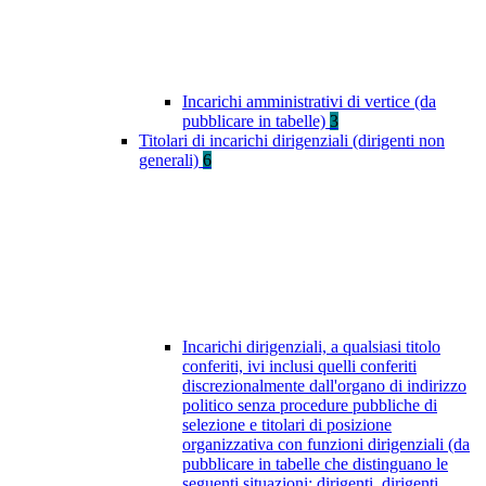
Incarichi amministrativi di vertice (da
pubblicare in tabelle)
3
Titolari di incarichi dirigenziali (dirigenti non
generali)
6
Incarichi dirigenziali, a qualsiasi titolo
conferiti, ivi inclusi quelli conferiti
discrezionalmente dall'organo di indirizzo
politico senza procedure pubbliche di
selezione e titolari di posizione
organizzativa con funzioni dirigenziali (da
pubblicare in tabelle che distinguano le
seguenti situazioni: dirigenti, dirigenti