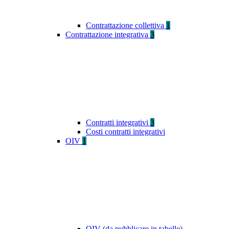
Contrattazione collettiva
1
Contrattazione integrativa
3
Contratti integrativi
3
Costi contratti integrativi
OIV
1
OIV (da pubblicare in tabelle)