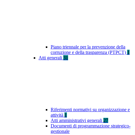
Piano triennale per la prevenzione della
corruzione e della trasparenza (PTPCT)
1
Atti generali
31
Riferimenti normativi su organizzazione e
attività
1
Atti amministrativi generali
27
Documenti di programmazione strategico-
gestionale