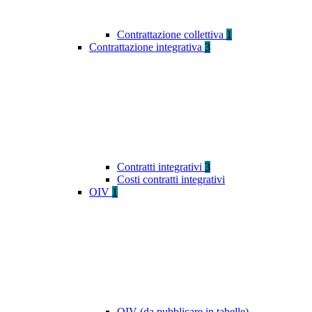
Contrattazione collettiva
1
Contrattazione integrativa
3
Contratti integrativi
3
Costi contratti integrativi
OIV
1
OIV (da pubblicare in tabelle)