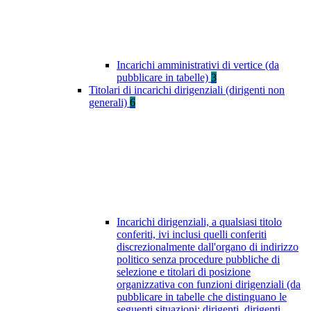
Incarichi amministrativi di vertice (da
pubblicare in tabelle)
3
Titolari di incarichi dirigenziali (dirigenti non
generali)
6
Incarichi dirigenziali, a qualsiasi titolo
conferiti, ivi inclusi quelli conferiti
discrezionalmente dall'organo di indirizzo
politico senza procedure pubbliche di
selezione e titolari di posizione
organizzativa con funzioni dirigenziali (da
pubblicare in tabelle che distinguano le
seguenti situazioni: dirigenti, dirigenti