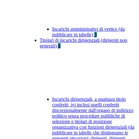
Incarichi amministrativi di vertice (da
pubblicare in tabelle)
3
Titolari di incarichi dirigenziali (dirigenti non
generali)
6
Incarichi dirigenziali, a qualsiasi titolo
conferiti, ivi inclusi quelli conferiti
discrezionalmente dall'organo di indirizzo
politico senza procedure pubbliche di
selezione e titolari di posizione
organizzativa con funzioni dirigenziali (da
pubblicare in tabelle che distinguano le
seguenti situazioni: dirigenti, dirigenti