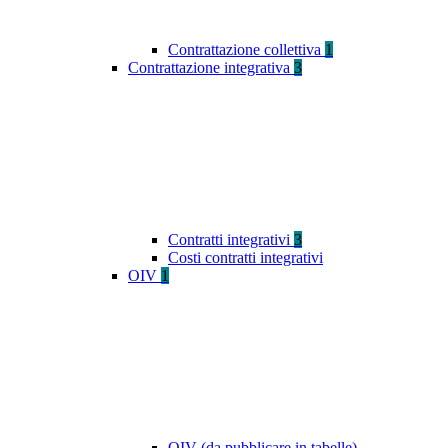
Contrattazione collettiva
1
Contrattazione integrativa
3
Contratti integrativi
3
Costi contratti integrativi
OIV
1
OIV (da pubblicare in tabelle)