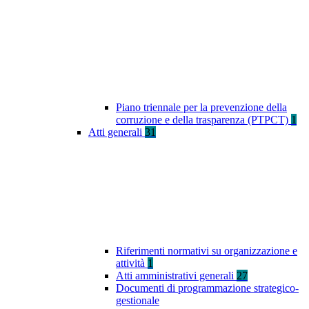
Piano triennale per la prevenzione della
corruzione e della trasparenza (PTPCT)
1
Atti generali
31
Riferimenti normativi su organizzazione e
attività
1
Atti amministrativi generali
27
Documenti di programmazione strategico-
gestionale