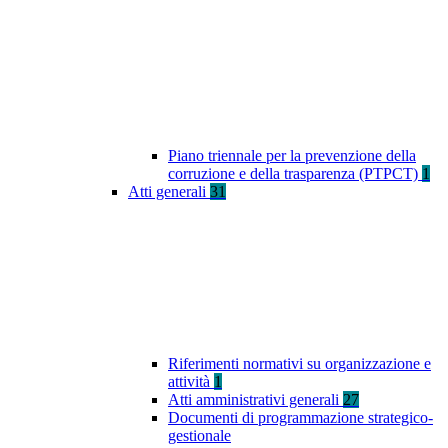
Piano triennale per la prevenzione della
corruzione e della trasparenza (PTPCT)
1
Atti generali
31
Riferimenti normativi su organizzazione e
attività
1
Atti amministrativi generali
27
Documenti di programmazione strategico-
gestionale