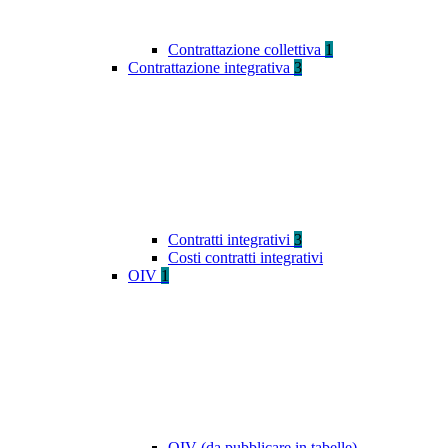
Contrattazione collettiva
1
Contrattazione integrativa
3
Contratti integrativi
3
Costi contratti integrativi
OIV
1
OIV (da pubblicare in tabelle)