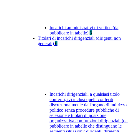
Incarichi amministrativi di vertice (da
pubblicare in tabelle)
3
Titolari di incarichi dirigenziali (dirigenti non
generali)
6
Incarichi dirigenziali, a qualsiasi titolo
conferiti, ivi inclusi quelli conferiti
discrezionalmente dall'organo di indirizzo
politico senza procedure pubbliche di
selezione e titolari di posizione
organizzativa con funzioni dirigenziali (da
pubblicare in tabelle che distinguano le
seguenti situazioni: dirigenti, dirigenti