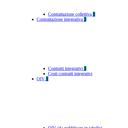
Contrattazione collettiva
1
Contrattazione integrativa
3
Contratti integrativi
3
Costi contratti integrativi
OIV
1
OIV (da pubblicare in tabelle)