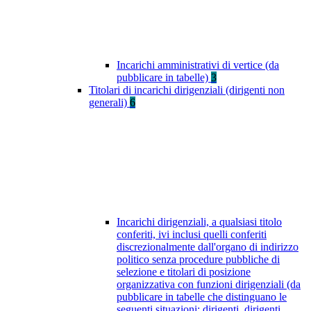
Incarichi amministrativi di vertice (da
pubblicare in tabelle)
3
Titolari di incarichi dirigenziali (dirigenti non
generali)
6
Incarichi dirigenziali, a qualsiasi titolo
conferiti, ivi inclusi quelli conferiti
discrezionalmente dall'organo di indirizzo
politico senza procedure pubbliche di
selezione e titolari di posizione
organizzativa con funzioni dirigenziali (da
pubblicare in tabelle che distinguano le
seguenti situazioni: dirigenti, dirigenti