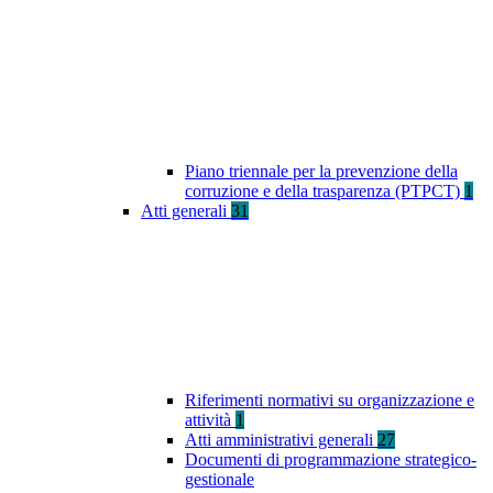
Piano triennale per la prevenzione della
corruzione e della trasparenza (PTPCT)
1
Atti generali
31
Riferimenti normativi su organizzazione e
attività
1
Atti amministrativi generali
27
Documenti di programmazione strategico-
gestionale