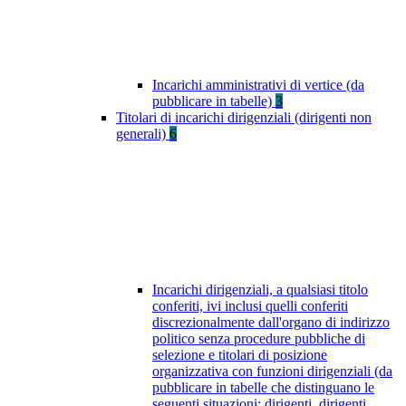
Incarichi amministrativi di vertice (da
pubblicare in tabelle)
3
Titolari di incarichi dirigenziali (dirigenti non
generali)
6
Incarichi dirigenziali, a qualsiasi titolo
conferiti, ivi inclusi quelli conferiti
discrezionalmente dall'organo di indirizzo
politico senza procedure pubbliche di
selezione e titolari di posizione
organizzativa con funzioni dirigenziali (da
pubblicare in tabelle che distinguano le
seguenti situazioni: dirigenti, dirigenti