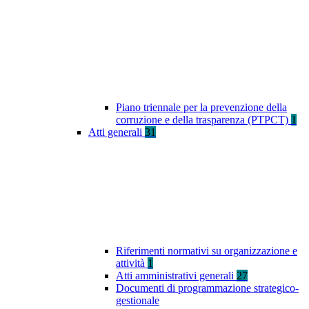
Piano triennale per la prevenzione della
corruzione e della trasparenza (PTPCT)
1
Atti generali
31
Riferimenti normativi su organizzazione e
attività
1
Atti amministrativi generali
27
Documenti di programmazione strategico-
gestionale