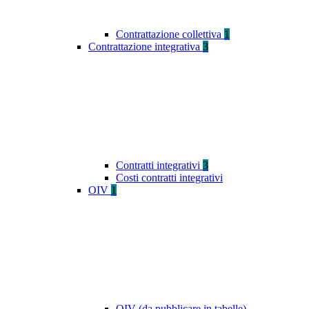
Contrattazione collettiva
1
Contrattazione integrativa
3
Contratti integrativi
3
Costi contratti integrativi
OIV
1
OIV (da pubblicare in tabelle)