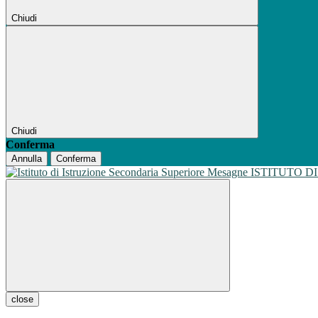
Chiudi
Chiudi
Conferma
Annulla
Conferma
ISTITUTO D
close