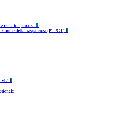
 e della trasparenza
1
rruzione e della trasparenza (PTPCT)
1
tività
1
stionale