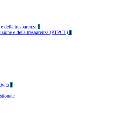
 e della trasparenza
1
rruzione e della trasparenza (PTPCT)
1
tività
1
stionale