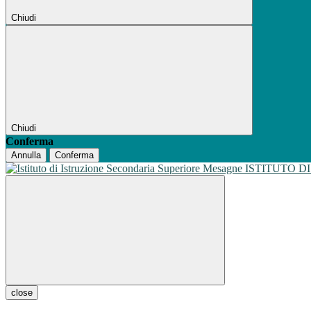
Chiudi
Chiudi
Conferma
Annulla
Conferma
ISTITUTO D
close