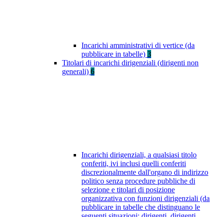
Incarichi amministrativi di vertice (da
pubblicare in tabelle)
3
Titolari di incarichi dirigenziali (dirigenti non
generali)
6
Incarichi dirigenziali, a qualsiasi titolo
conferiti, ivi inclusi quelli conferiti
discrezionalmente dall'organo di indirizzo
politico senza procedure pubbliche di
selezione e titolari di posizione
organizzativa con funzioni dirigenziali (da
pubblicare in tabelle che distinguano le
seguenti situazioni: dirigenti, dirigenti