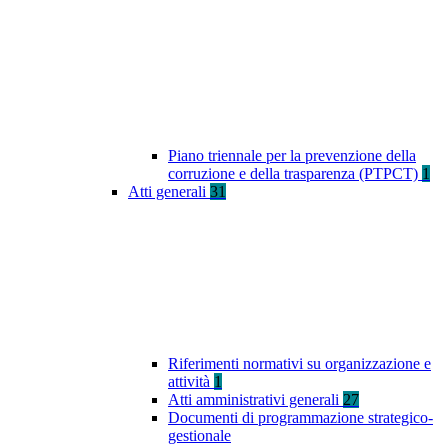
Piano triennale per la prevenzione della
corruzione e della trasparenza (PTPCT)
1
Atti generali
31
Riferimenti normativi su organizzazione e
attività
1
Atti amministrativi generali
27
Documenti di programmazione strategico-
gestionale