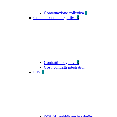
Contrattazione collettiva
1
Contrattazione integrativa
3
Contratti integrativi
3
Costi contratti integrativi
OIV
1
OIV (da pubblicare in tabelle)