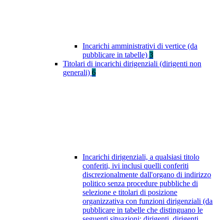
Incarichi amministrativi di vertice (da
pubblicare in tabelle)
3
Titolari di incarichi dirigenziali (dirigenti non
generali)
6
Incarichi dirigenziali, a qualsiasi titolo
conferiti, ivi inclusi quelli conferiti
discrezionalmente dall'organo di indirizzo
politico senza procedure pubbliche di
selezione e titolari di posizione
organizzativa con funzioni dirigenziali (da
pubblicare in tabelle che distinguano le
seguenti situazioni: dirigenti, dirigenti