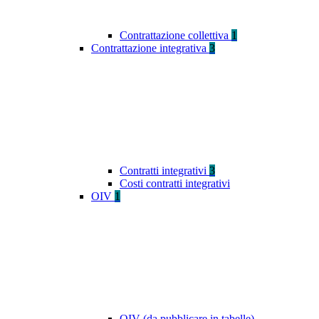
Contrattazione collettiva
1
Contrattazione integrativa
3
Contratti integrativi
3
Costi contratti integrativi
OIV
1
OIV (da pubblicare in tabelle)