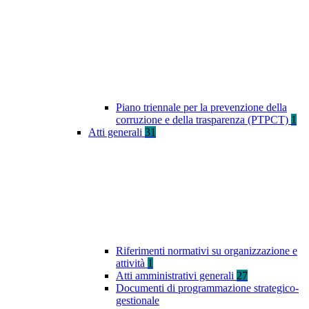
Piano triennale per la prevenzione della
corruzione e della trasparenza (PTPCT)
1
Atti generali
31
Riferimenti normativi su organizzazione e
attività
1
Atti amministrativi generali
27
Documenti di programmazione strategico-
gestionale