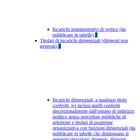
Incarichi amministrativi di vertice (da
pubblicare in tabelle)
3
Titolari di incarichi dirigenziali (dirigenti non
generali)
6
Incarichi dirigenziali, a qualsiasi titolo
conferiti, ivi inclusi quelli conferiti
discrezionalmente dall'organo di indirizzo
politico senza procedure pubbliche di
selezione e titolari di posizione
organizzativa con funzioni dirigenziali (da
pubblicare in tabelle che distinguano le
seguenti situazioni: dirigenti, dirigenti