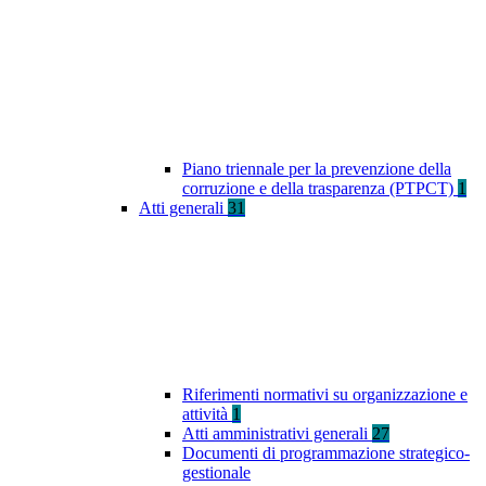
Piano triennale per la prevenzione della
corruzione e della trasparenza (PTPCT)
1
Atti generali
31
Riferimenti normativi su organizzazione e
attività
1
Atti amministrativi generali
27
Documenti di programmazione strategico-
gestionale