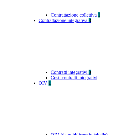
Contrattazione collettiva
1
Contrattazione integrativa
3
Contratti integrativi
3
Costi contratti integrativi
OIV
1
OIV (da pubblicare in tabelle)