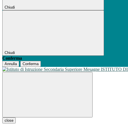
Chiudi
Chiudi
Conferma
Annulla
Conferma
ISTITUTO D
close