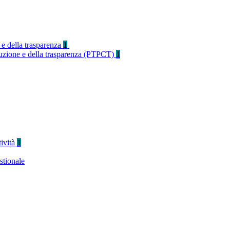
 e della trasparenza
1
rruzione e della trasparenza (PTPCT)
1
tività
1
stionale