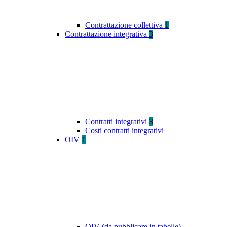
Contrattazione collettiva
1
Contrattazione integrativa
3
Contratti integrativi
3
Costi contratti integrativi
OIV
1
OIV (da pubblicare in tabelle)