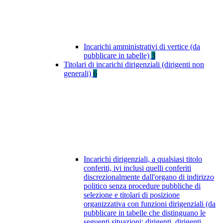
Incarichi amministrativi di vertice (da
pubblicare in tabelle)
3
Titolari di incarichi dirigenziali (dirigenti non
generali)
6
Incarichi dirigenziali, a qualsiasi titolo
conferiti, ivi inclusi quelli conferiti
discrezionalmente dall'organo di indirizzo
politico senza procedure pubbliche di
selezione e titolari di posizione
organizzativa con funzioni dirigenziali (da
pubblicare in tabelle che distinguano le
seguenti situazioni: dirigenti, dirigenti