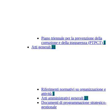
Piano triennale per la prevenzione della
corruzione e della trasparenza (PTPCT)
1
Atti generali
31
Riferimenti normativi su organizzazione e
attività
1
Atti amministrativi generali
27
Documenti di programmazione strategico-
gestionale