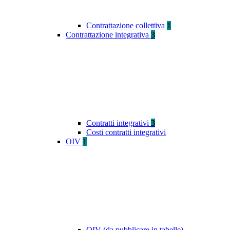
Contrattazione collettiva
1
Contrattazione integrativa
3
Contratti integrativi
3
Costi contratti integrativi
OIV
1
OIV (da pubblicare in tabelle)