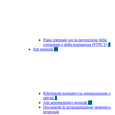
Piano triennale per la prevenzione della
corruzione e della trasparenza (PTPCT)
1
Atti generali
31
Riferimenti normativi su organizzazione e
attività
1
Atti amministrativi generali
27
Documenti di programmazione strategico-
gestionale