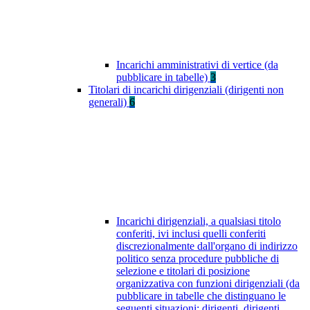
Incarichi amministrativi di vertice (da
pubblicare in tabelle)
3
Titolari di incarichi dirigenziali (dirigenti non
generali)
6
Incarichi dirigenziali, a qualsiasi titolo
conferiti, ivi inclusi quelli conferiti
discrezionalmente dall'organo di indirizzo
politico senza procedure pubbliche di
selezione e titolari di posizione
organizzativa con funzioni dirigenziali (da
pubblicare in tabelle che distinguano le
seguenti situazioni: dirigenti, dirigenti