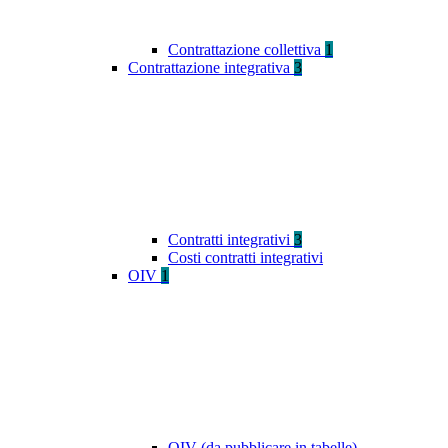
Contrattazione collettiva
1
Contrattazione integrativa
3
Contratti integrativi
3
Costi contratti integrativi
OIV
1
OIV (da pubblicare in tabelle)