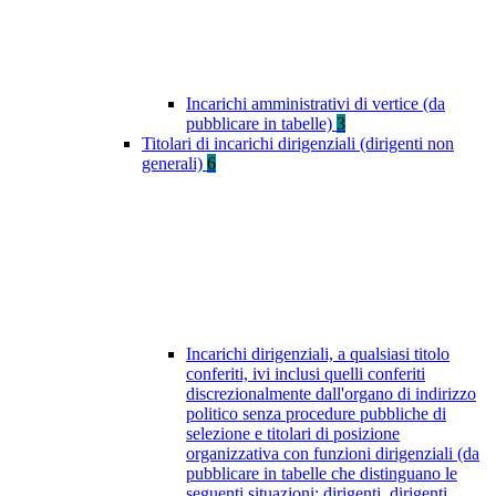
Incarichi amministrativi di vertice (da
pubblicare in tabelle)
3
Titolari di incarichi dirigenziali (dirigenti non
generali)
6
Incarichi dirigenziali, a qualsiasi titolo
conferiti, ivi inclusi quelli conferiti
discrezionalmente dall'organo di indirizzo
politico senza procedure pubbliche di
selezione e titolari di posizione
organizzativa con funzioni dirigenziali (da
pubblicare in tabelle che distinguano le
seguenti situazioni: dirigenti, dirigenti