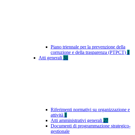
Piano triennale per la prevenzione della
corruzione e della trasparenza (PTPCT)
1
Atti generali
31
Riferimenti normativi su organizzazione e
attività
1
Atti amministrativi generali
27
Documenti di programmazione strategico-
gestionale