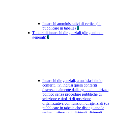
Incarichi amministrativi di vertice (da
pubblicare in tabelle)
3
Titolari di incarichi dirigenziali (dirigenti non
generali)
6
Incarichi dirigenziali, a qualsiasi titolo
conferiti, ivi inclusi quelli conferiti
discrezionalmente dall'organo di indirizzo
politico senza procedure pubbliche di
selezione e titolari di posizione
organizzativa con funzioni dirigenziali (da
pubblicare in tabelle che distinguano le
seguenti situazioni: dirigenti, dirigenti