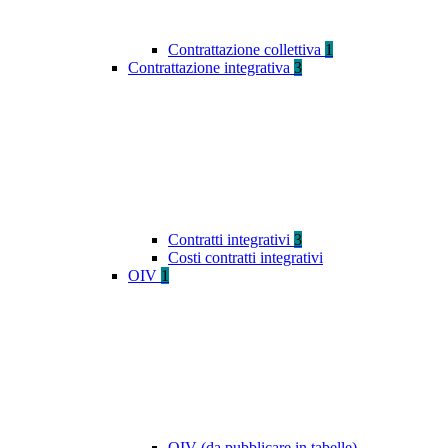
Contrattazione collettiva
1
Contrattazione integrativa
3
Contratti integrativi
3
Costi contratti integrativi
OIV
1
OIV (da pubblicare in tabelle)