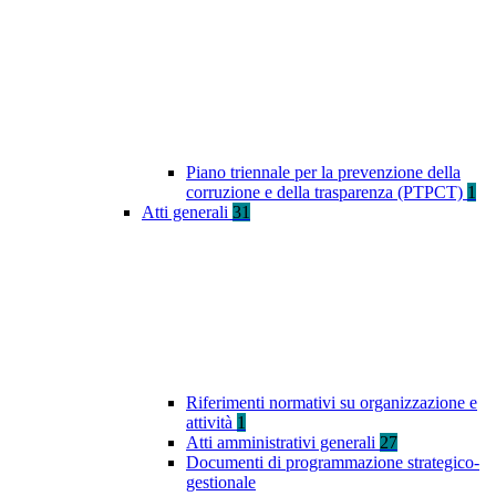
Piano triennale per la prevenzione della
corruzione e della trasparenza (PTPCT)
1
Atti generali
31
Riferimenti normativi su organizzazione e
attività
1
Atti amministrativi generali
27
Documenti di programmazione strategico-
gestionale