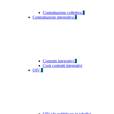
Contrattazione collettiva
1
Contrattazione integrativa
3
Contratti integrativi
3
Costi contratti integrativi
OIV
1
OIV (da pubblicare in tabelle)