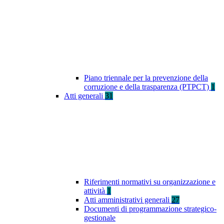
Piano triennale per la prevenzione della
corruzione e della trasparenza (PTPCT)
1
Atti generali
31
Riferimenti normativi su organizzazione e
attività
1
Atti amministrativi generali
27
Documenti di programmazione strategico-
gestionale