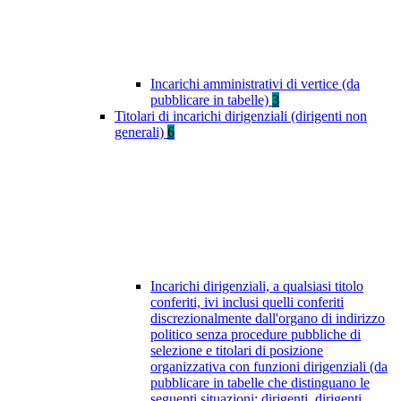
Incarichi amministrativi di vertice (da
pubblicare in tabelle)
3
Titolari di incarichi dirigenziali (dirigenti non
generali)
6
Incarichi dirigenziali, a qualsiasi titolo
conferiti, ivi inclusi quelli conferiti
discrezionalmente dall'organo di indirizzo
politico senza procedure pubbliche di
selezione e titolari di posizione
organizzativa con funzioni dirigenziali (da
pubblicare in tabelle che distinguano le
seguenti situazioni: dirigenti, dirigenti