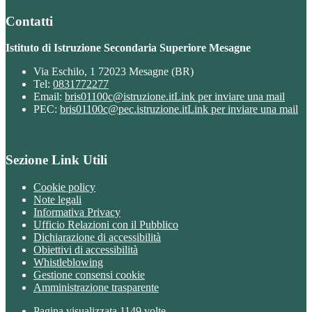
Contatti
Istituto di Istruzione Secondaria Superiore Mesagne
Via Eschilo, 1 72023 Mesagne (BR)
Tel:
0831772277
Email:
bris01100c@istruzione.it
Link per inviare una mail
PEC:
bris01100c@pec.istruzione.it
Link per inviare una mail
Sezione Link Utili
Cookie policy
Note legali
Informativa Privacy
Ufficio Relazioni con il Pubblico
Dichiarazione di accessibilità
Obiettivi di accessibilità
Whistleblowing
Gestione consensi cookie
Amministrazione trasparente
Pagina visualizzata
1149
volte