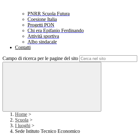
PNRR Scuola Futura
Coesione Italia
Progetti PON
Chi era Epifanio Ferdinando
Attività sportiva
Albo sindacale
Contatti
Campo di ricerca per le pagine del sito
Home
>
Scuola
>
I luoghi
>
Sede Istituto Tecnico Economico