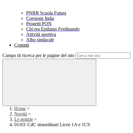
PNRR Scuola Futura
Coesione Italia
Progetti PON
Chi era Epifanio Ferdinando
Attività sportiva
Albo sindacale
Contatti
Campo di ricerca per le pagine del sito
Home
>
Novità
>
Le notizie
>
01/03: CdC straordinari Liceo 1A e 1CS