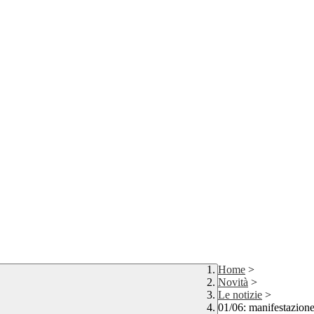
Home
>
Novità
>
Le notizie
>
01/06: manifestazione