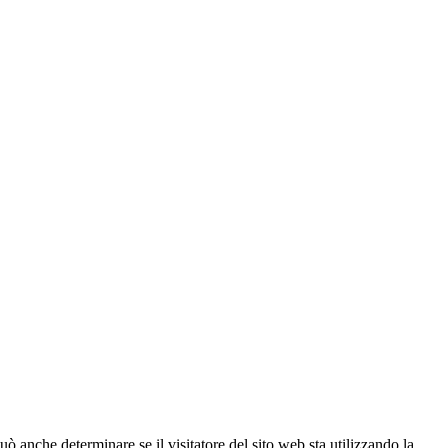
ò anche determinare se il visitatore del sito web sta utilizzando la