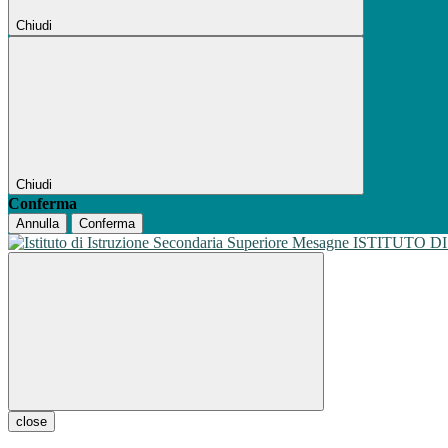
Chiudi
Chiudi
Conferma
Annulla
Conferma
ISTITUTO D
close