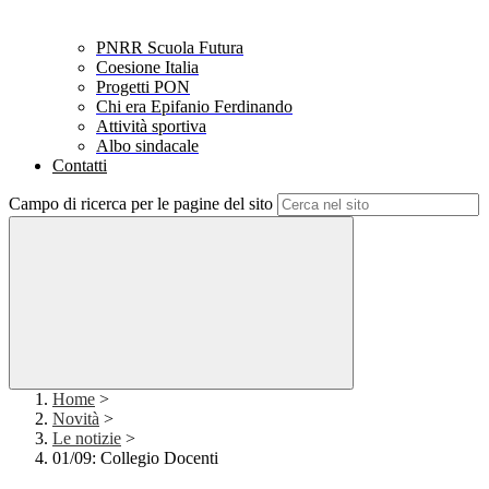
PNRR Scuola Futura
Coesione Italia
Progetti PON
Chi era Epifanio Ferdinando
Attività sportiva
Albo sindacale
Contatti
Campo di ricerca per le pagine del sito
Home
>
Novità
>
Le notizie
>
01/09: Collegio Docenti