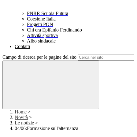
PNRR Scuola Futura
Coesione Italia
Progetti PON
Chi era Epifanio Ferdinando
Attività sportiva
Albo sindacale
Contatti
Campo di ricerca per le pagine del sito
Home
>
Novità
>
Le notizie
>
04/06:Formazione sull'alternanza