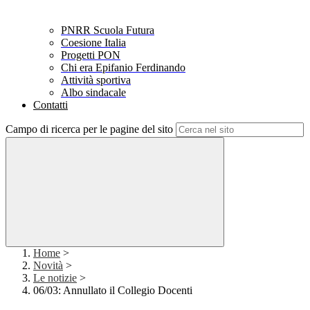
PNRR Scuola Futura
Coesione Italia
Progetti PON
Chi era Epifanio Ferdinando
Attività sportiva
Albo sindacale
Contatti
Campo di ricerca per le pagine del sito
Home
>
Novità
>
Le notizie
>
06/03: Annullato il Collegio Docenti