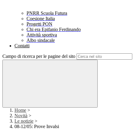
PNRR Scuola Futura
Coesione Italia
Progetti PON
Chi era Epifanio Ferdinando
Attività sportiva
Albo sindacale
Contatti
Campo di ricerca per le pagine del sito
Home
>
Novità
>
Le notizie
>
08-12/05: Prove Invalsi