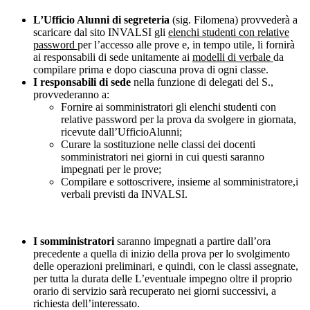
L’Ufficio Alunni di segreteria
(sig. Filomena) provvederà a
scaricare dal sito INVALSI gli
elenchi studenti con relative
password
per l’accesso alle prove e, in tempo utile, li fornirà
ai responsabili di sede unitamente ai
modelli
di verbale
da
compilare prima e dopo ciascuna prova di ogni classe.
I responsabili di sede
nella funzione di delegati del S.,
provvederanno a:
Fornire ai somministratori gli elenchi studenti con
relative password per la prova da svolgere in giornata,
ricevute dall’UfficioAlunni;
Curare la sostituzione nelle classi dei docenti
somministratori nei giorni in cui questi saranno
impegnati per le prove;
Compilare e sottoscrivere, insieme al somministratore,i
verbali previsti da INVALSI.
I somministratori
saranno impegnati a partire dall’ora
precedente a quella di inizio della prova per lo svolgimento
delle operazioni preliminari, e quindi, con le classi assegnate,
per tutta la durata delle L’eventuale impegno oltre il proprio
orario di servizio sarà recuperato nei giorni successivi, a
richiesta dell’interessato.