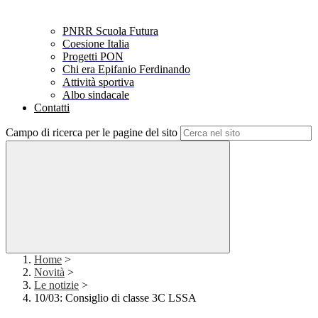
PNRR Scuola Futura
Coesione Italia
Progetti PON
Chi era Epifanio Ferdinando
Attività sportiva
Albo sindacale
Contatti
Campo di ricerca per le pagine del sito
Home
>
Novità
>
Le notizie
>
10/03: Consiglio di classe 3C LSSA