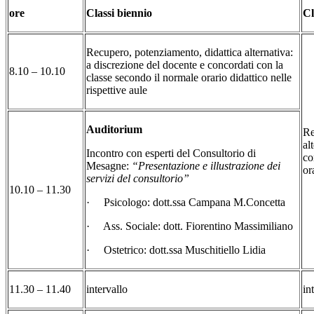
ore
Classi biennio
Cl
Recupero, potenziamento, didattica alternativa:
a discrezione del docente e concordati con la
8.10 – 10.10
classe secondo il normale orario didattico nelle
rispettive aule
Auditorium
Re
al
Incontro con esperti del Consultorio di
co
Mesagne:
“Presentazione e illustrazione dei
or
servizi del consultorio”
10.10 – 11.30
· Psicologo: dott.ssa Campana M.Concetta
· Ass. Sociale: dott. Fiorentino Massimiliano
· Ostetrico: dott.ssa Muschitiello Lidia
11.30 – 11.40
intervallo
in