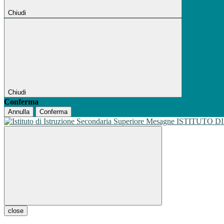
Chiudi
Chiudi
Conferma
Annulla
Conferma
ISTITUTO D
close