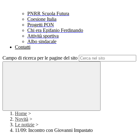
PNRR Scuola Futura
Coesione Italia
Progetti PON
Chi era Epifanio Ferdinando
Attività sportiva
Albo sindacale
Contatti
Campo di ricerca per le pagine del sito
Home
>
Novità
>
Le notizie
>
11/09: Incontro con Giovanni Impastato