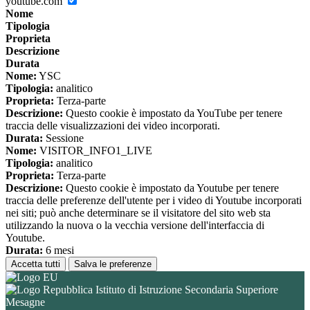
youtube.com
Nome
Tipologia
Proprieta
Descrizione
Durata
Nome:
YSC
Tipologia:
analitico
Proprieta:
Terza-parte
Descrizione:
Questo cookie è impostato da YouTube per tenere
traccia delle visualizzazioni dei video incorporati.
Durata:
Sessione
Nome:
VISITOR_INFO1_LIVE
Tipologia:
analitico
Proprieta:
Terza-parte
Descrizione:
Questo cookie è impostato da Youtube per tenere
traccia delle preferenze dell'utente per i video di Youtube incorporati
nei siti; può anche determinare se il visitatore del sito web sta
utilizzando la nuova o la vecchia versione dell'interfaccia di
Youtube.
Durata:
6 mesi
Accetta tutti
Salva le preferenze
Istituto di Istruzione Secondaria Superiore
Mesagne