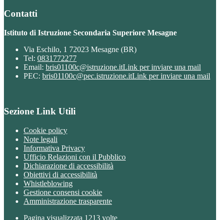
Contatti
Istituto di Istruzione Secondaria Superiore Mesagne
Via Eschilo, 1 72023 Mesagne (BR)
Tel:
0831772277
Email:
bris01100c@istruzione.it
Link per inviare una mail
PEC:
bris01100c@pec.istruzione.it
Link per inviare una mail
Sezione Link Utili
Cookie policy
Note legali
Informativa Privacy
Ufficio Relazioni con il Pubblico
Dichiarazione di accessibilità
Obiettivi di accessibilità
Whistleblowing
Gestione consensi cookie
Amministrazione trasparente
Pagina visualizzata
1213
volte