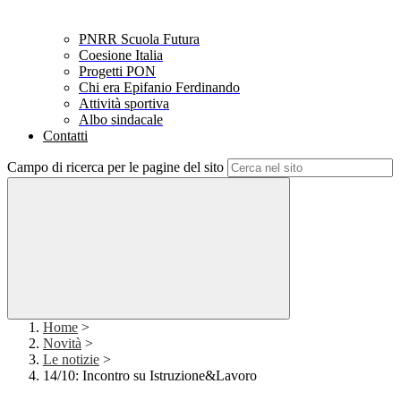
PNRR Scuola Futura
Coesione Italia
Progetti PON
Chi era Epifanio Ferdinando
Attività sportiva
Albo sindacale
Contatti
Campo di ricerca per le pagine del sito
Home
>
Novità
>
Le notizie
>
14/10: Incontro su Istruzione&Lavoro