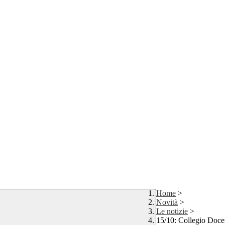
Home
>
Novità
>
Le notizie
>
15/10: Collegio Doce