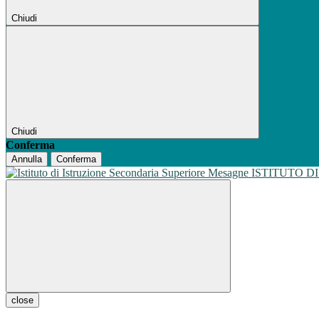
Chiudi
Chiudi
Conferma
Annulla
Conferma
ISTITUTO D
close