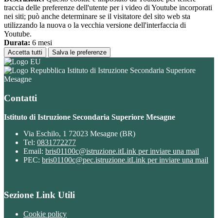
traccia delle preferenze dell'utente per i video di Youtube incorporati
nei siti; può anche determinare se il visitatore del sito web sta
utilizzando la nuova o la vecchia versione dell'interfaccia di
Youtube.
Durata:
6 mesi
Accetta tutti
Salva le preferenze
Istituto di Istruzione Secondaria Superiore
Mesagne
Contatti
Istituto di Istruzione Secondaria Superiore Mesagne
Via Eschilo, 1 72023 Mesagne (BR)
Tel:
0831772277
Email:
bris01100c@istruzione.it
Link per inviare una mail
PEC:
bris01100c@pec.istruzione.it
Link per inviare una mail
Sezione Link Utili
Cookie policy