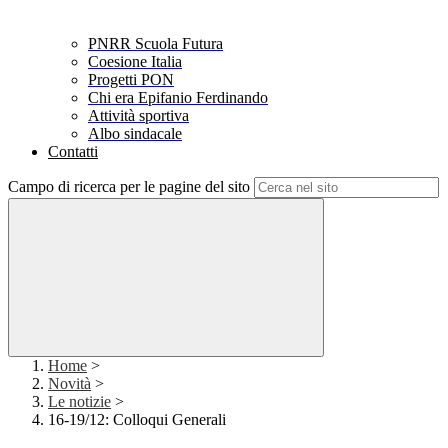
PNRR Scuola Futura
Coesione Italia
Progetti PON
Chi era Epifanio Ferdinando
Attività sportiva
Albo sindacale
Contatti
Campo di ricerca per le pagine del sito
Home
>
Novità
>
Le notizie
>
16-19/12: Colloqui Generali