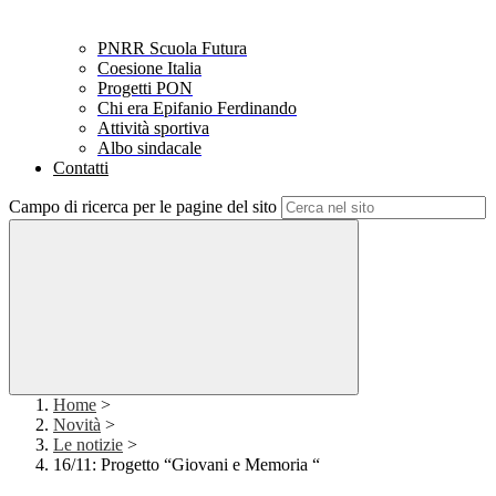
PNRR Scuola Futura
Coesione Italia
Progetti PON
Chi era Epifanio Ferdinando
Attività sportiva
Albo sindacale
Contatti
Campo di ricerca per le pagine del sito
Home
>
Novità
>
Le notizie
>
16/11: Progetto “Giovani e Memoria “