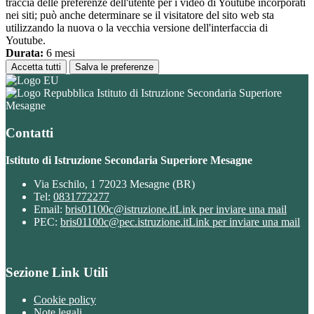
traccia delle preferenze dell'utente per i video di Youtube incorporati
nei siti; può anche determinare se il visitatore del sito web sta
utilizzando la nuova o la vecchia versione dell'interfaccia di
Youtube.
Durata:
6 mesi
Accetta tutti
Salva le preferenze
Istituto di Istruzione Secondaria Superiore
Mesagne
Contatti
Istituto di Istruzione Secondaria Superiore Mesagne
Via Eschilo, 1 72023 Mesagne (BR)
Tel:
0831772277
Email:
bris01100c@istruzione.it
Link per inviare una mail
PEC:
bris01100c@pec.istruzione.it
Link per inviare una mail
Sezione Link Utili
Cookie policy
Note legali