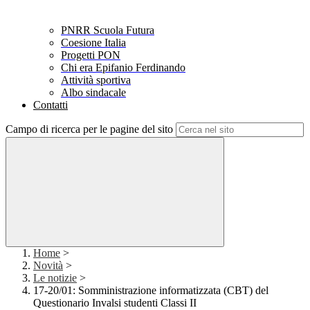
PNRR Scuola Futura
Coesione Italia
Progetti PON
Chi era Epifanio Ferdinando
Attività sportiva
Albo sindacale
Contatti
Campo di ricerca per le pagine del sito
Home
>
Novità
>
Le notizie
>
17-20/01: Somministrazione informatizzata (CBT) del
Questionario Invalsi studenti Classi II