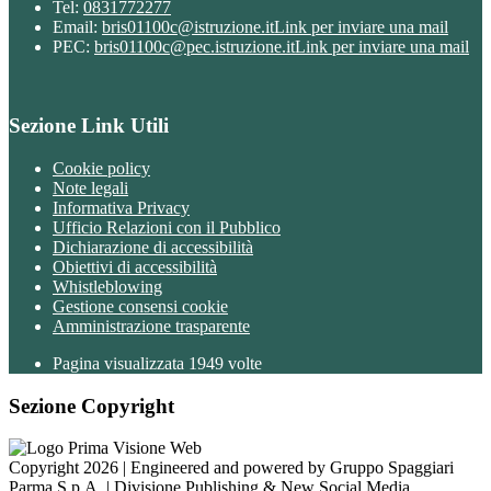
Tel:
0831772277
Email:
bris01100c@istruzione.it
Link per inviare una mail
PEC:
bris01100c@pec.istruzione.it
Link per inviare una mail
Sezione Link Utili
Cookie policy
Note legali
Informativa Privacy
Ufficio Relazioni con il Pubblico
Dichiarazione di accessibilità
Obiettivi di accessibilità
Whistleblowing
Gestione consensi cookie
Amministrazione trasparente
Pagina visualizzata
1949
volte
Sezione Copyright
Copyright 2026 | Engineered and powered by Gruppo Spaggiari
Parma S.p.A. | Divisione Publishing & New Social Media