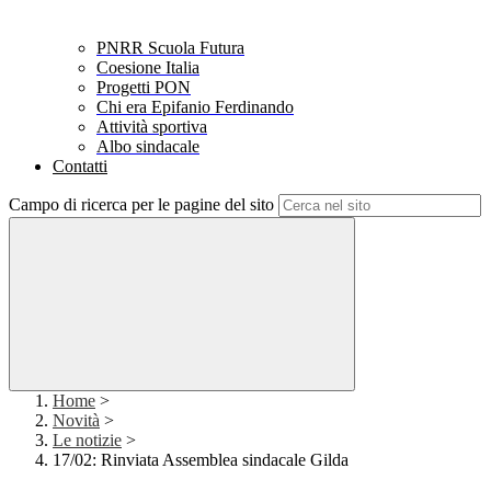
PNRR Scuola Futura
Coesione Italia
Progetti PON
Chi era Epifanio Ferdinando
Attività sportiva
Albo sindacale
Contatti
Campo di ricerca per le pagine del sito
Home
>
Novità
>
Le notizie
>
17/02: Rinviata Assemblea sindacale Gilda