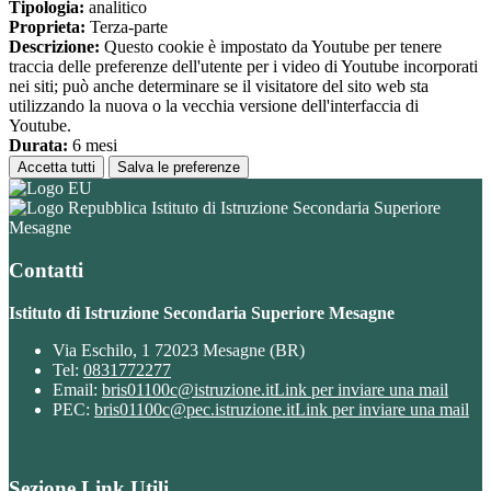
Tipologia:
analitico
Proprieta:
Terza-parte
Descrizione:
Questo cookie è impostato da Youtube per tenere
traccia delle preferenze dell'utente per i video di Youtube incorporati
nei siti; può anche determinare se il visitatore del sito web sta
utilizzando la nuova o la vecchia versione dell'interfaccia di
Youtube.
Durata:
6 mesi
Accetta tutti
Salva le preferenze
Istituto di Istruzione Secondaria Superiore
Mesagne
Contatti
Istituto di Istruzione Secondaria Superiore Mesagne
Via Eschilo, 1 72023 Mesagne (BR)
Tel:
0831772277
Email:
bris01100c@istruzione.it
Link per inviare una mail
PEC:
bris01100c@pec.istruzione.it
Link per inviare una mail
Sezione Link Utili