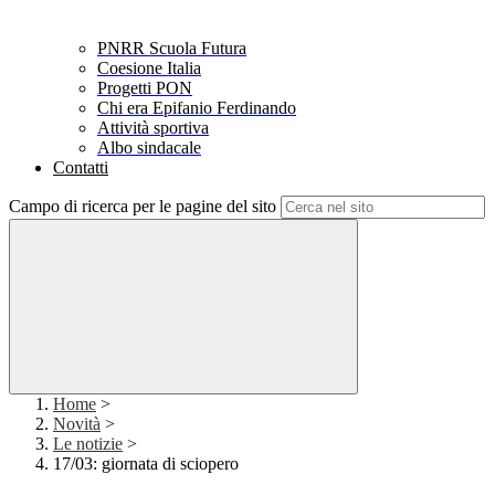
PNRR Scuola Futura
Coesione Italia
Progetti PON
Chi era Epifanio Ferdinando
Attività sportiva
Albo sindacale
Contatti
Campo di ricerca per le pagine del sito
Home
>
Novità
>
Le notizie
>
17/03: giornata di sciopero